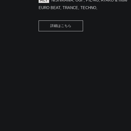
ACT
NISHIKAWA, OGI , PIE-RU, AYAKO & more
EURO BEAT, TRANCE, TECHNO,
詳細はこちら