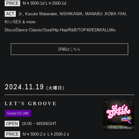
PRICE
M￥3000-1d L￥2500-1d
ACT
Jr., Kazuto Watanabe, NISHIKAWA, MANABU ,KOBA-YAN,
KI☆SEX & more
Disco/Dance Classic/Soul/Hip Hop/R&B/TOP40/EDM/ALLMix
詳細はこちら
2024.11.19
(火曜日)
LET’S GROOVE
Guest DJ JIM
OPEN
19:00 ~ MIDNIGHT
PRICE
M￥3000-2ｄ L￥2500-2ｄ