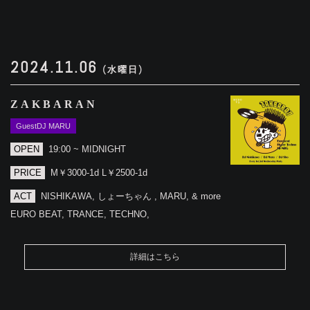
2024.11.06
(水曜日)
ZAKBARAN
GuestDJ MARU
OPEN
19:00 ~ MIDNIGHT
PRICE
M￥3000-1d L￥2500-1d
ACT
NISHIKAWA, しょーちゃん , MARU, & more
EURO BEAT, TRANCE, TECHNO,
詳細はこちら