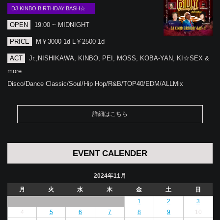
DJ KINBO BIRTHDAY BASH☆
OPEN
19:00 ~ MIDNIGHT
PRICE
M￥3000-1d L￥2500-1d
ACT
Jr.,NISHIKAWA, KINBO, PEI, MOSS, KOBA-YAN, KI☆SEX &
more
Disco/Dance Classic/Soul/Hip Hop/R&B/TOP40/EDM/ALLMix
詳細はこちら
EVENT CALENDER
2024年11月
月
火
水
木
金
土
日
1
2
3
4
5
6
7
8
9
10