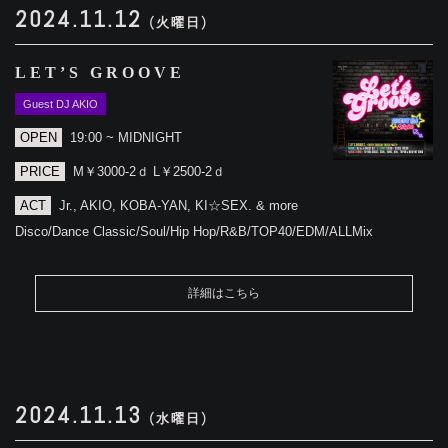
2024.11.12
(火曜日)
LET’S GROOVE
Guest DJ AKIO
OPEN
19:00 ~ MIDNIGHT
PRICE
M￥3000-2ｄ L￥2500-2ｄ
ACT
Jr., AKIO, KOBA-YAN, KI☆SEX. & more
Disco/Dance Classic/Soul/Hip Hop/R&B/TOP40/EDM/ALLMix
詳細はこちら
2024.11.13
(水曜日)