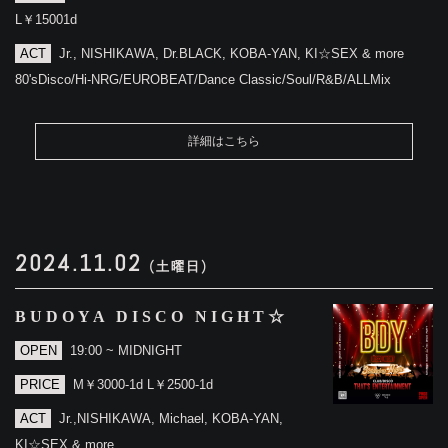
L￥15001d
ACT
Jr., NISHIKAWA, Dr.BLACK, KOBA-YAN, KI☆SEX & more
80'sDisco/Hi-NRG/EUROBEAT/Dance Classic/Soul/R&B/ALLMix
詳細はこちら
2024.11.02
(土曜日)
BUDOYA DISCO NIGHT☆
OPEN
19:00 ~ MIDNIGHT
PRICE
M￥3000-1d L￥2500-1d
ACT
Jr.,NISHIKAWA, Michael, KOBA-YAN,
KI☆SEX & more