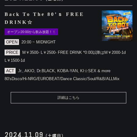
Back To The 80’ｓ FREE
DRINK☆
オープン20:00から飲み放題！！
OPEN
20:00 ~ MIDNIGHT
PRICE
M￥3500- L￥2500- FREE DRINK *0:00以降はM￥2000-1d
L￥1500-1d
ACT
Jr., AKIO, Dr.BLACK, KOBA-YAN, KI☆SEX & more
80'sDisco/Hi-NRG/EUROBEAT/Dance Classic/Soul/R&B/ALLMix
詳細はこちら
2024.11.09
(土曜日)