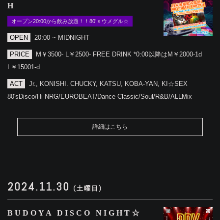
H
オープン20:00から飲み放題！！80’ｓウメグル☆
OPEN
20:00 ~ MIDNIGHT
PRICE
M￥3500- L￥2500- FREE DRINK *0:00以降はM￥2000-1d
L￥15001-d
ACT
Jr., KONISHI. CHUCKY, KATSU, KOBA-YAN, KI☆SEX
80'sDisco/Hi-NRG/EUROBEAT/Dance Classic/Soul/R&B/ALLMix
詳細はこちら
2024.11.30
(土曜日)
BUDOYA DISCO NIGHT☆