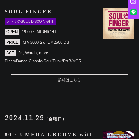
SOUL FINGER
オトナのSOUL DISCO NIGHT
OPEN
19:00 ~ MIDNIGHT
PRICE
M￥3000-2ｄ L￥2500-2ｄ
ACT
Jr., Watch, more
Disco/Dance Classic/Soul/Funk/R&B/AOR
詳細はこちら
2024.11.29
(金曜日)
80’s UMEDA GROOVE with