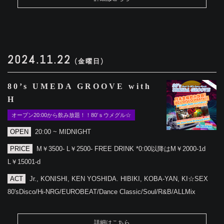
2024.11.22
(金曜日)
80’s UMEDA GROOVE with
H
オープン20:00から飲み放題！！80’ｓウメグル☆
OPEN
20:00 ~ MIDNIGHT
PRICE
M￥3500- L￥2500- FREE DRINK *0:00以降はM￥2000-1d
L￥15001-d
ACT
Jr., KONISHI, KEN YOSHIDA. HIBIKI, KOBA-YAN, KI☆SEX
80'sDisco/Hi-NRG/EUROBEAT/Dance Classic/Soul/R&B/ALLMix
詳細はこちら