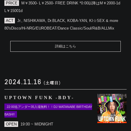
PRICE
M￥3500- L￥2500- FREE DRINK *0:00以降はM￥2000-1d
L￥15001d
ACT
Jr., NISHIKAWA, Dr.BLACK, KOBA-YAN, KI☆SEX & more
80'sDisco/Hi-NRG/EUROBEAT/Dance Classic/Soul/R&B/ALLMix
詳細はこちら
2024.11.16
(土曜日)
UPTOWN FUNK -BDY-
22:00迄アンダー35入場無料！！DJ WATANABE BIRTHDAY
BASH!!
OPEN
19:00 ~ MIDNIGHT