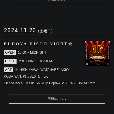
2024.11.23
(土曜日)
BUDOYA DISCO NIGHT☆
OPEN
19:00 ~ MIDNIGHT
PRICE
M￥3000-1d L￥2500-1d
ACT
Jr.,NISHIKAWA, WATANABE, AKIO,
KOBA-YAN, KI☆SEX & more
Disco/Dance Classic/Soul/Hip Hop/R&B/TOP40/EDM/ALLMix
詳細はこちら