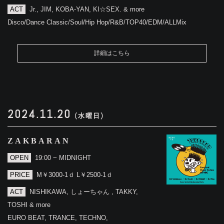
ACT
Jr., JIM, KOBA-YAN, KI☆SEX. & more
Disco/Dance Classic/Soul/Hip Hop/R&B/TOP40/EDM/ALLMix
詳細はこちら
2024.11.20
(水曜日)
ZAKBARAN
OPEN
19:00 ~ MIDNIGHT
PRICE
M￥3000-1ｄ L￥2500-1ｄ
ACT
NISHIKAWA, しょーちゃん , TAKKY,
TOSHI & more
EURO BEAT, TRANCE, TECHNO,