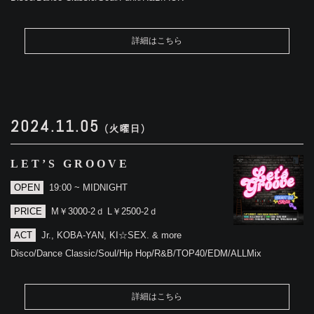
詳細はこちら
2024.11.05
(火曜日)
LET’S GROOVE
OPEN
19:00 ~ MIDNIGHT
PRICE
M￥3000-2ｄ L￥2500-2ｄ
ACT
Jr., KOBA-YAN, KI☆SEX. & more
Disco/Dance Classic/Soul/Hip Hop/R&B/TOP40/EDM/ALLMix
詳細はこちら