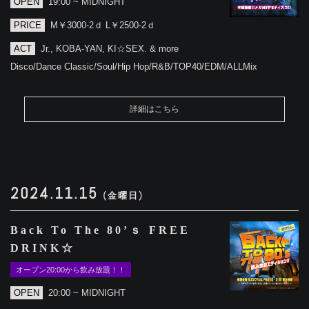
OPEN
19:00 ~ MIDNIGHT
PRICE
M￥3000-2ｄ L￥2500-2ｄ
ACT
Jr., KOBA-YAN, KI☆SEX. & more
Disco/Dance Classic/Soul/Hip Hop/R&B/TOP40/EDM/ALLMix
詳細はこちら
2024.11.15
(金曜日)
Back To The 80’ｓ FREE
DRINK☆
オープン20:00から飲み放題！！
OPEN
20:00 ~ MIDNIGHT