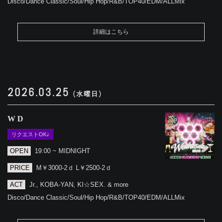
Disco/Dance Classic/Soul/Hip Hop/R&B/TOP40/EDM/ALLMix
詳細はこちら
2026.03.25
(水曜日)
WD
リクエストOK♪
OPEN
19:00 ~ MIDNIGHT
PRICE
M￥3000-2ｄ L￥2500-2ｄ
ACT
Jr., KOBA-YAN, KI☆SEX. & more
Disco/Dance Classic/Soul/Hip Hop/R&B/TOP40/EDM/ALLMix