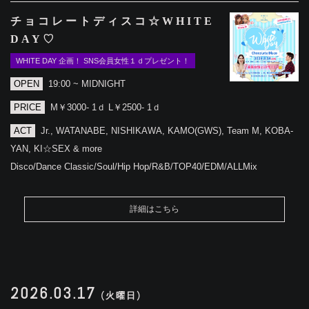
チョコレートディスコ☆WHITE
DAY♡
WHITE DAY 企画！ SNS会員女性１ｄプレゼント！
OPEN
19:00 ~ MIDNIGHT
PRICE
M￥3000- 1ｄ L￥2500- 1ｄ
ACT
Jr., WATANABE, NISHIKAWA, KAMO(GWS), Team M, KOBA-
YAN, KI☆SEX & more
Disco/Dance Classic/Soul/Hip Hop/R&B/TOP40/EDM/ALLMix
詳細はこちら
2026.03.17
(火曜日)