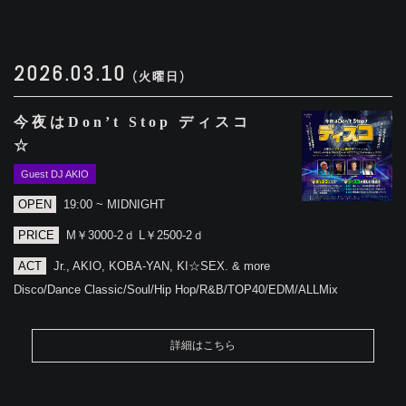
2026.03.10
(火曜日)
今夜はDon’t Stop ディスコ
☆
Guest DJ AKIO
OPEN
19:00 ~ MIDNIGHT
PRICE
M￥3000-2ｄ L￥2500-2ｄ
ACT
Jr., AKIO, KOBA-YAN, KI☆SEX. & more
Disco/Dance Classic/Soul/Hip Hop/R&B/TOP40/EDM/ALLMix
詳細はこちら