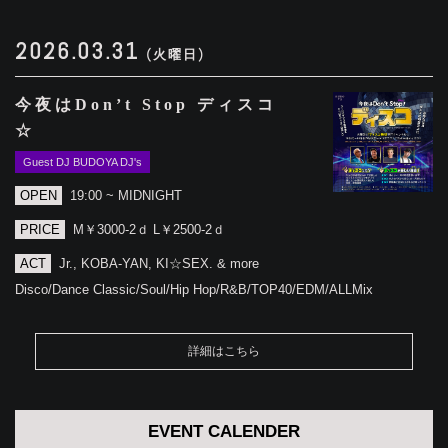
2026.03.31
(火曜日)
今夜はDon’t Stop ディスコ
☆
Guest DJ BUDOYA DJ's
OPEN
19:00 ~ MIDNIGHT
PRICE
M￥3000-2ｄ L￥2500-2ｄ
ACT
Jr., KOBA-YAN, KI☆SEX. & more
Disco/Dance Classic/Soul/Hip Hop/R&B/TOP40/EDM/ALLMix
詳細はこちら
EVENT CALENDER