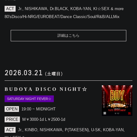
ACT
Jr., NISHIKAWA, Dr.BLACK, KOBA-YAN, KI☆SEX & more
80'sDisco/Hi-NRG/EUROBEAT/Dance Classic/Soul/R&B/ALLMix
詳細はこちら
2026.03.21
(土曜日)
BUDOYA DISCO NIGHT☆
SATURDAY NIGHT FEVER☆
OPEN
19:00 ~ MIDNIGHT
PRICE
M￥3000-1d L￥2500-1d
ACT
Jr., KINBO, NISHIKAWA, P(TAKESEN), U-SK, KOBA-YAN,