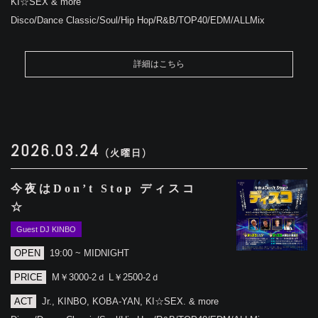
KI☆SEX & more
Disco/Dance Classic/Soul/Hip Hop/R&B/TOP40/EDM/ALLMix
詳細はこちら
2026.03.24
(火曜日)
今夜はDon’t Stop ディスコ
☆
Guest DJ KINBO
OPEN
19:00 ~ MIDNIGHT
PRICE
M￥3000-2ｄ L￥2500-2ｄ
ACT
Jr., KINBO, KOBA-YAN, KI☆SEX. & more