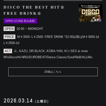
DISCO THE BEST HIT☆
FREE DRINK☆
OPEN~22:00迄 飲み放題!
OPEN
20:00 ~ MIDNIGHT
PRICE
M￥3500- L￥2500- FREE DRINK *22:00以降はM￥3000-1d
L￥2500-1d
ACT
Jr., KAZU, DR.BLACK, KOBA-YAN, KI☆SEX & more
80'sDisco/Hi-NRG/EUROBEAT/Dance Classic/Soul/R&B/ALLMix
詳細はこちら
2026.03.14
(土曜日)