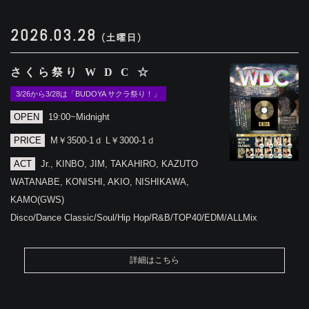
2026.03.28
(土曜日)
さくら祭り W D C ☆
3/26から3/28は「BUDOYA サクラ祭り！」
OPEN
19:00~Midnight
PRICE
M￥3500-1ｄ L￥3000-1ｄ
ACT
Jr., KINBO, JIM, TAKAHIRO, KAZUTO
WATANABE, KONISHI, AKIO, NISHIKAWA,
KAMO(GWS)
Disco/Dance Classic/Soul/Hip Hop/R&B/TOP40/EDM/ALLMix
詳細はこちら