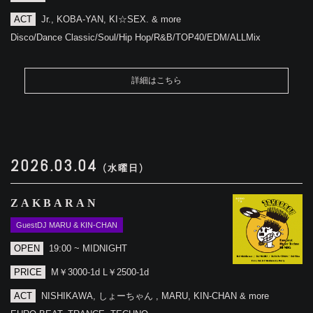
ACT
Jr., KOBA-YAN, KI☆SEX. & more
Disco/Dance Classic/Soul/Hip Hop/R&B/TOP40/EDM/ALLMix
詳細はこちら
2026.03.04
(水曜日)
ZAKBARAN
GuestDJ MARU & KIN-CHAN
OPEN
19:00 ~ MIDNIGHT
PRICE
M￥3000-1d L￥2500-1d
ACT
NISHIKAWA, しょーちゃん , MARU, KIN-CHAN & more