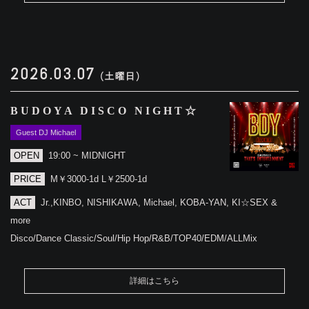
2026.03.07
(土曜日)
BUDOYA DISCO NIGHT☆
Guest DJ Michael
OPEN
19:00 ~ MIDNIGHT
PRICE
M￥3000-1d L￥2500-1d
ACT
Jr.,KINBO, NISHIKAWA, Michael, KOBA-YAN, KI☆SEX &
more
Disco/Dance Classic/Soul/Hip Hop/R&B/TOP40/EDM/ALLMix
詳細はこちら