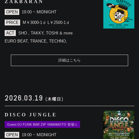
ZAKBARAN
OPEN
19:00 ~ MIDNIGHT
PRICE
M￥3000-1ｄ L￥2500-1ｄ
ACT
SHO , TAKKY, TOSHI & more
EURO BEAT, TRANCE, TECHNO,
詳細はこちら
2026.03.19
(木曜日)
DISCO JUNGLE
Guest DJ FUNK BAR ZIP YAMAMOTO 登場☆
OPEN
19:00 ~ MIDNIGHT