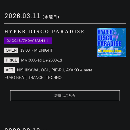
2026.03.11
(水曜日)
HYPER DISCO PARADISE
DJ OGI BIATHDAY BASH！！
OPEN
19:00 ~ MIDNIGHT
PRICE
M￥3000-1d L￥2500-1d
ACT
NISHIKAWA, OGI , PIE-RU, AYAKO & more
EURO BEAT, TRANCE, TECHNO,
詳細はこちら