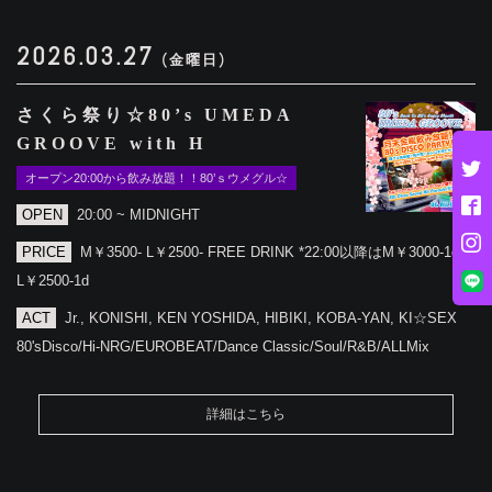
2026.03.27
(金曜日)
さくら祭り☆80’s UMEDA
GROOVE with H
オープン20:00から飲み放題！！80’ｓウメグル☆
OPEN
20:00 ~ MIDNIGHT
PRICE
M￥3500- L￥2500- FREE DRINK *22:00以降はM￥3000-1d
L￥2500-1d
ACT
Jr., KONISHI, KEN YOSHIDA, HIBIKI, KOBA-YAN, KI☆SEX
80'sDisco/Hi-NRG/EUROBEAT/Dance Classic/Soul/R&B/ALLMix
詳細はこちら