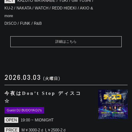
ACT
KAZUTO WATANABE / YUKI / GM YOSHI /
KU-2 / NAKATA / WATCH / REDD HIDEKI / AKIO &
more
DISCO / FUNK / R&B
詳細はこちら
2026.03.03
(火曜日)
今夜はDon’t Stop ディスコ
☆
Guest DJ BUDOYA DJ's
OPEN
19:00 ~ MIDNIGHT
PRICE
M￥3000-2ｄ L￥2500-2ｄ