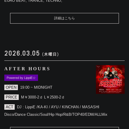
EURO BEAT, TRANCE, TECHNO,
詳細はこちら
2026.03.05
(木曜日)
AFTER HOURS
Powered by LippiE☆
OPEN
19:00 ~ MIDNIGHT
PRICE
M￥3000-2ｄ L￥2500-2ｄ
ACT
DJ : LippiE /KA-KI / AYU / KINCHAN / MASASHI
Disco/Dance Classic/Soul/Hip Hop/R&B/TOP40/EDM/ALLMix