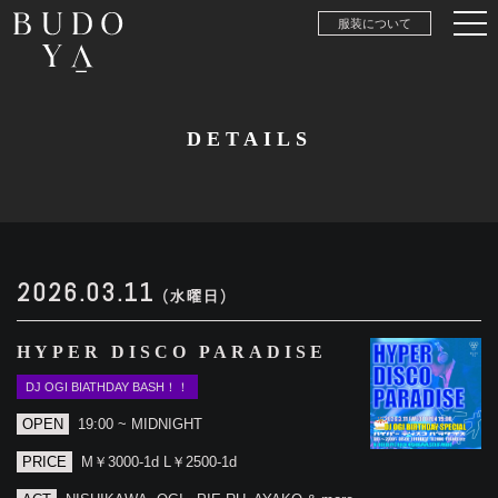
服装について
DETAILS
2026.03.11
(水曜日)
HYPER DISCO PARADISE
DJ OGI BIATHDAY BASH！！
OPEN
19:00 ~ MIDNIGHT
PRICE
M￥3000-1d L￥2500-1d