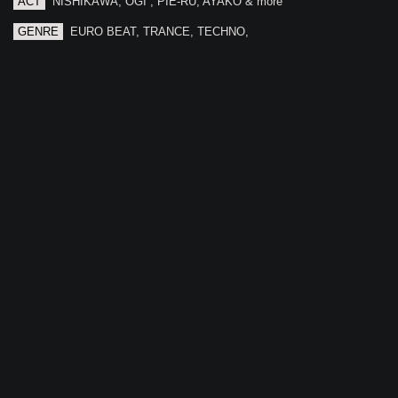
ACT
NISHIKAWA, OGI , PIE-RU, AYAKO & more
GENRE
EURO BEAT, TRANCE, TECHNO,