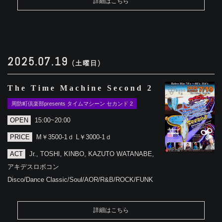
詳細はこちら
2025.07.19
(土曜日)
The Time Machine Second 2
周防町倶楽部presents タイムマシーン セカンド 2
OPEN
15:00~20:00
PRICE
M￥3500-1ｄ L￥3000-1ｄ
ACT
Jr., TOSHI, KINBO, KAZUTO WATANABE,
アキデスロボコン
Disco/Dance Classic/Soul/AOR/R&B/ROCK/FUNK
詳細はこちら