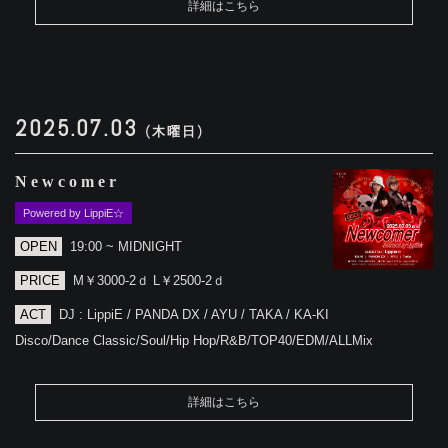
詳細はこちら
2025.07.03
(木曜日)
Newcomer
Powered by LippiE☆
OPEN
19:00 ~ MIDNIGHT
PRICE
M￥3000-2ｄ L￥2500-2ｄ
ACT
DJ : LippiE / PANDA DX / AYU / TAKA / KA-KI
Disco/Dance Classic/Soul/Hip Hop/R&B/TOP40/EDM/ALLMix
詳細はこちら