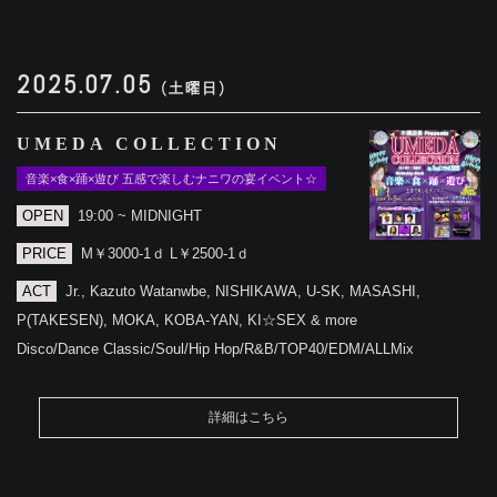
2025.07.05
(土曜日)
UMEDA COLLECTION
音楽×食×踊×遊び 五感で楽しむナニワの宴イベント☆
OPEN
19:00 ~ MIDNIGHT
PRICE
M￥3000-1ｄ L￥2500-1ｄ
ACT
Jr., Kazuto Watanwbe, NISHIKAWA, U-SK, MASASHI,
P(TAKESEN), MOKA, KOBA-YAN, KI☆SEX & more
Disco/Dance Classic/Soul/Hip Hop/R&B/TOP40/EDM/ALLMix
詳細はこちら