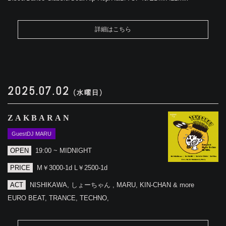
詳細はこちら
2025.07.02
(水曜日)
ZAKBARAN
GuestDJ MARU
OPEN
19:00 ~ MIDNIGHT
PRICE
M￥3000-1d L￥2500-1d
ACT
NISHIKAWA, しょーちゃん , MARU, KIN-CHAN & more
EURO BEAT, TRANCE, TECHNO,