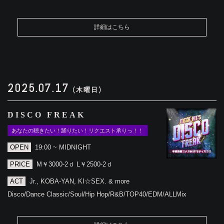
詳細はこちら
2025.07.17
(木曜日)
DISCO FREAK
あなたの聴きたい！踊りたい！リクエスト承りっ！！
OPEN
19:00 ~ MIDNIGHT
PRICE
M￥3000-2ｄ L￥2500-2ｄ
ACT
Jr., KOBA-YAN, KI☆SEX. & more
Disco/Dance Classic/Soul/Hip Hop/R&B/TOP40/EDM/ALLMix