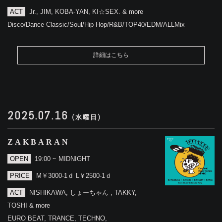
ACT
Jr., JIM, KOBA-YAN, KI☆SEX. & more
Disco/Dance Classic/Soul/Hip Hop/R&B/TOP40/EDM/ALLMix
詳細はこちら
2025.07.16
(水曜日)
ZAKBARAN
OPEN
19:00 ~ MIDNIGHT
PRICE
M￥3000-1ｄ L￥2500-1ｄ
ACT
NISHIKAWA, しょーちゃん , TAKKY,
TOSHI & more
EURO BEAT, TRANCE, TECHNO,