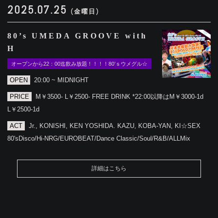
2025.07.25
(金曜日)
80’s UMEDA GROOVE with
H
オープンから22：00迄飲み放題！！！！80’ｓウメグル☆
OPEN
20:00 ~ MIDNIGHT
PRICE
M￥3500- L￥2500- FREE DRINK *22:00以降はM￥3000-1d
L￥2500-1d
ACT
Jr., KONISHI, KEN YOSHIDA. KAZU, KOBA-YAN, KI☆SEX
80'sDisco/Hi-NRG/EUROBEAT/Dance Classic/Soul/R&B/ALLMix
詳細はこちら