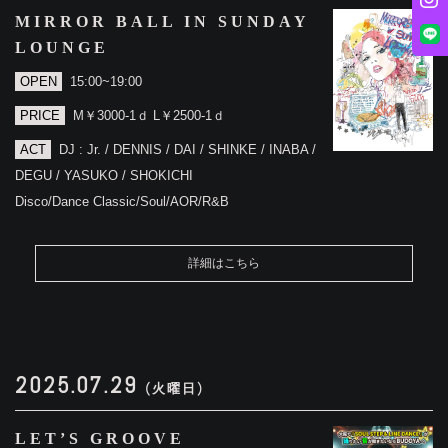
MIRROR BALL IN SUNDAY
LOUNGE
OPEN
15:00~19:00
PRICE
M￥3000-1ｄ L￥2500-1ｄ
ACT
DJ : Jr. / DENNIS / DAI / SHINKE / INABA /
DEGU / YASUKO / SHOKICHI
Disco/Dance Classic/Soul/AOR/R&B
詳細はこちら
2025.07.29
(火曜日)
LET’S GROOVE