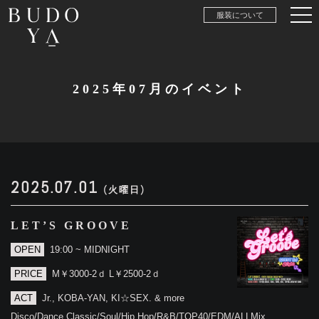
服装について
2025年07月のイベント
2025.07.01
(火曜日)
LET’S GROOVE
OPEN
19:00 ~ MIDNIGHT
PRICE
M￥3000-2ｄ L￥2500-2ｄ
ACT
Jr., KOBA-YAN, KI☆SEX. & more
Disco/Dance Classic/Soul/Hip Hop/R&B/TOP40/EDM/ALLMix