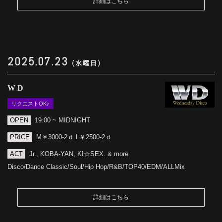
詳細はこちら
2025.07.23
(水曜日)
WD
リクエストOK♪
OPEN
19:00 ~ MIDNIGHT
PRICE
M￥3000-2ｄ L￥2500-2ｄ
ACT
Jr., KOBA-YAN, KI☆SEX. & more
Disco/Dance Classic/Soul/Hip Hop/R&B/TOP40/EDM/ALLMix
詳細はこちら