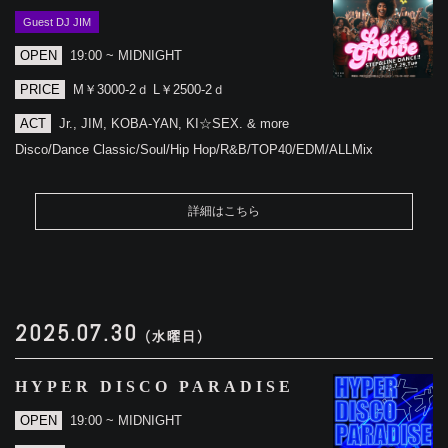
Guest DJ JIM
OPEN
19:00 ~ MIDNIGHT
PRICE
M￥3000-2ｄ L￥2500-2ｄ
ACT
Jr., JIM, KOBA-YAN, KI☆SEX. & more
Disco/Dance Classic/Soul/Hip Hop/R&B/TOP40/EDM/ALLMix
詳細はこちら
2025.07.30
(水曜日)
HYPER DISCO PARADISE
OPEN
19:00 ~ MIDNIGHT