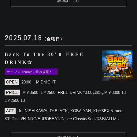
詳細はこちら
2025.07.18
(金曜日)
Back To The 80’ｓ FREE
DRINK☆
オープン20:00から飲み放題！！
OPEN
20:00 ~ MIDNIGHT
PRICE
M￥3500- L￥2500- FREE DRINK *0:00以降はM￥3000-1d
L￥2500-1d
ACT
Jr., NISHIKAWA, Dr.BLACK, KOBA-YAN, KI☆SEX & more
80'sDisco/Hi-NRG/EUROBEAT/Dance Classic/Soul/R&B/ALLMix