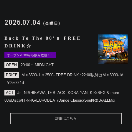
2025.07.04
(金曜日)
Back To The 80’ｓ FREE
DRINK☆
オープン20:00から飲み放題！！
OPEN
20:00 ~ MIDNIGHT
PRICE
M￥3500- L￥2500- FREE DRINK *22:00以降はM￥3000-1d
L￥2500-1d
ACT
Jr., NISHIKAWA, Dr.BLACK, KOBA-YAN, KI☆SEX & more
80'sDisco/Hi-NRG/EUROBEAT/Dance Classic/Soul/R&B/ALLMix
詳細はこちら