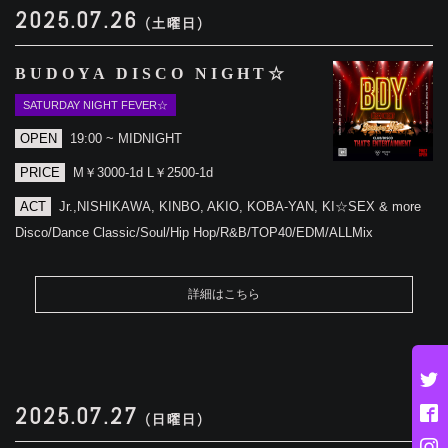
2025.07.26
(土曜日)
BUDOYA DISCO NIGHT☆
SATURDAY NIGHT FEVER☆
OPEN
19:00 ~ MIDNIGHT
PRICE
M￥3000-1d L￥2500-1d
ACT
Jr.,NISHIKAWA, KINBO, AKIO, KOBA-YAN, KI☆SEX & more
Disco/Dance Classic/Soul/Hip Hop/R&B/TOP40/EDM/ALLMix
詳細はこちら
2025.07.27
(日曜日)