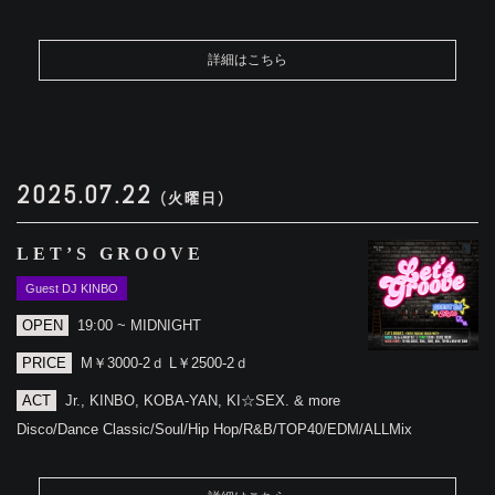
詳細はこちら
2025.07.22
(火曜日)
LET’S GROOVE
Guest DJ KINBO
OPEN
19:00 ~ MIDNIGHT
PRICE
M￥3000-2ｄ L￥2500-2ｄ
ACT
Jr., KINBO, KOBA-YAN, KI☆SEX. & more
Disco/Dance Classic/Soul/Hip Hop/R&B/TOP40/EDM/ALLMix