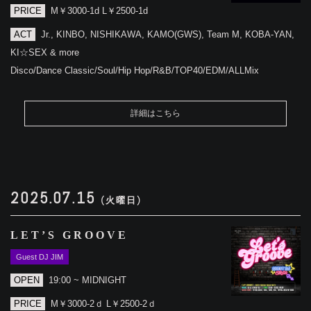
PRICE
M￥3000-1d L￥2500-1d
ACT
Jr., KINBO, NISHIKAWA, KAMO(GWS), Team M, KOBA-YAN,
KI☆SEX & more
Disco/Dance Classic/Soul/Hip Hop/R&B/TOP40/EDM/ALLMix
詳細はこちら
2025.07.15
(火曜日)
LET’S GROOVE
Guest DJ JIM
OPEN
19:00 ~ MIDNIGHT
PRICE
M￥3000-2ｄ L￥2500-2ｄ