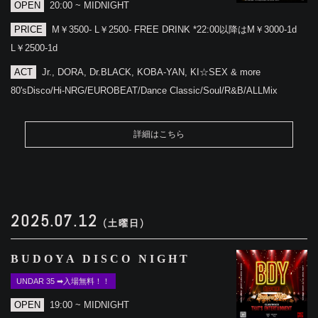
OPEN
20:00 ~ MIDNIGHT
PRICE
M￥3500- L￥2500- FREE DRINK *22:00以降はM￥3000-1d
L￥2500-1d
ACT
Jr., DORA, Dr.BLACK, KOBA-YAN, KI☆SEX & more
80'sDisco/Hi-NRG/EUROBEAT/Dance Classic/Soul/R&B/ALLMix
詳細はこちら
2025.07.12
(土曜日)
BUDOYA DISCO NIGHT
UNDAR 35 ➡入場無料！！
OPEN
19:00 ~ MIDNIGHT