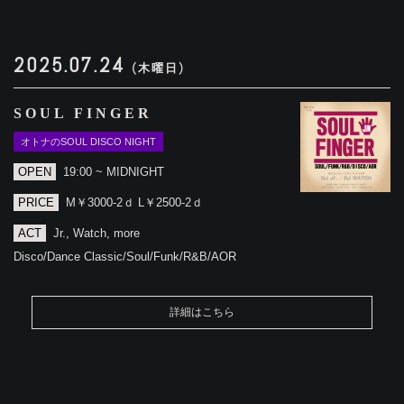
2025.07.24
(木曜日)
SOUL FINGER
オトナのSOUL DISCO NIGHT
OPEN
19:00 ~ MIDNIGHT
PRICE
M￥3000-2ｄ L￥2500-2ｄ
ACT
Jr., Watch, more
Disco/Dance Classic/Soul/Funk/R&B/AOR
詳細はこちら