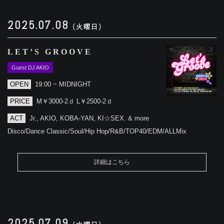
2025.07.08
(火曜日)
LET’S GROOVE
Guest DJ AKIO
OPEN
19:00 ~ MIDNIGHT
PRICE
M￥3000-2ｄ L￥2500-2ｄ
ACT
Jr., AKIO, KOBA-YAN, KI☆SEX. & more
Disco/Dance Classic/Soul/Hip Hop/R&B/TOP40/EDM/ALLMix
詳細はこちら
2025.07.09