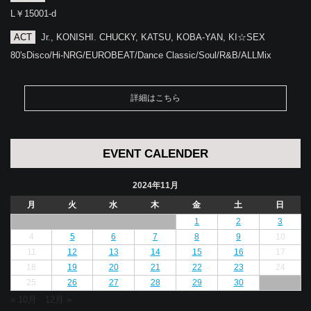
L￥15001-d
ACT
Jr., KONISHI. CHUCKY, KATSU, KOBA-YAN, KI☆SEX
80'sDisco/Hi-NRG/EUROBEAT/Dance Classic/Soul/R&B/ALLMix
詳細はこちら
EVENT CALENDER
2024年11月
月
火
水
木
金
土
日
1
2
3
4
5
6
7
8
9
10
11
12
13
14
15
16
17
18
19
20
21
22
23
24
25
26
27
28
29
30
« 10月
12月 »