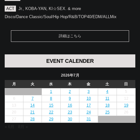
ACT
Jr., KOBA-YAN, KI☆SEX. & more
Disco/Dance Classic/Soul/Hip Hop/R&B/TOP40/EDM/ALLMix
詳細はこちら
EVENT CALENDER
2026年7月
月
火
水
木
金
土
日
1
2
3
4
5
6
7
8
9
10
11
12
13
14
15
16
17
18
19
20
21
22
23
24
25
26
27
28
29
30
31
« 6月
8月 »