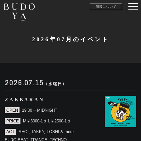
服装について
2026年07月のイベント
2026.07.15
(水曜日)
ZAKBARAN
OPEN
19:00 ~ MIDNIGHT
PRICE
M￥3000-1ｄ L￥2500-1ｄ
ACT
SHO , TAKKY, TOSHI & more
EURO BEAT, TRANCE, TECHNO,