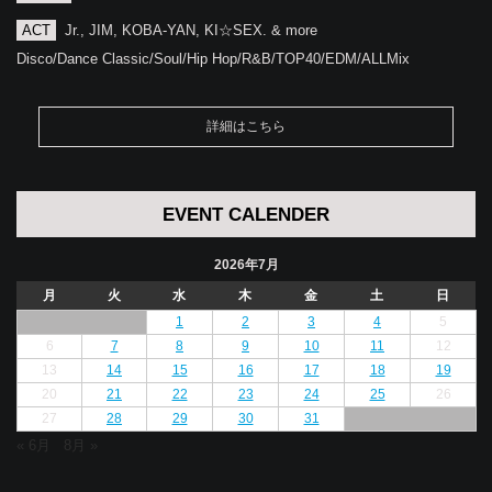
ACT
Jr., JIM, KOBA-YAN, KI☆SEX. & more
Disco/Dance Classic/Soul/Hip Hop/R&B/TOP40/EDM/ALLMix
詳細はこちら
EVENT CALENDER
2026年7月
月
火
水
木
金
土
日
1
2
3
4
5
6
7
8
9
10
11
12
13
14
15
16
17
18
19
20
21
22
23
24
25
26
27
28
29
30
31
« 6月
8月 »