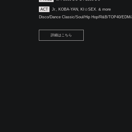
ACT
Jr., KOBA-YAN, KI☆SEX. & more
Disco/Dance Classic/Soul/Hip Hop/R&B/TOP40/EDM
詳細はこちら