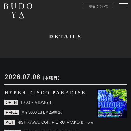
服装について
DETAILS
2026.07.08
(水曜日)
HYPER DISCO PARADISE
OPEN
19:00 ~ MIDNIGHT
PRICE
M￥3000-1d L￥2500-1d
ACT
NISHIKAWA, OGI , PIE-RU, AYAKO & more