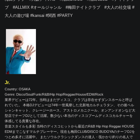
ブ #ALLMIX #オールジャンル #梅田ナイトクラブ #大人の社交場 #
大人の遊び場 #kansai #関西 #PARTY
Jr.
Country: OSAKA
Genre: Disco/Soul/Funk/R&B/Hip Hop/Reggae/House/EDM/Rock
業界デビューは72年。当時はまだディスコ、クラブは存在せずダンスホールと呼ば
れていた。 本格DJデビューは74年一世風靡した北新地カルチェラタン、その後ペル
シャンキャット、クレージーホース、アストロメカニクール、オンアンドオンなど大
型店でチーフDJとして活躍。数少ない本当のディスコブームディスコカルチャーを
体感してる貴重な存在。
音楽スタイルも多彩 当時のディスコヒットから最近のR&B Hip Hop Reggae HOUSE
EDMまでこなすマルチプレーヤー。現在も梅田CLUB/DISCO BUDOYAのチーフDJを
つとめ多才に活躍中。 またソウルクラシックダンスの達人・筏かかり釣りの名人で