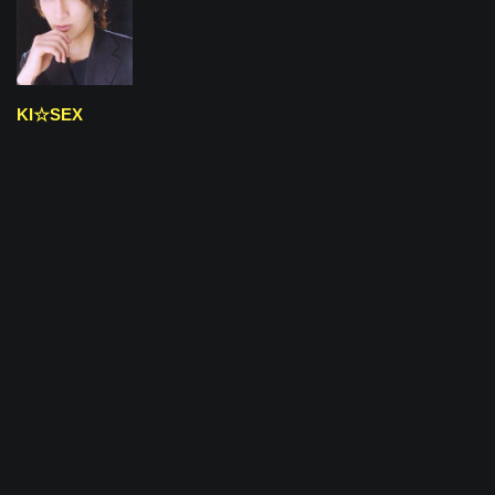
KI☆SEX