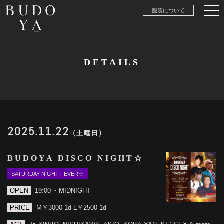
服装について
DETAILS
2025.11.22
(土曜日)
BUDOYA DISCO NIGHT☆
SATURDAY NIGHT FEVER☆
OPEN
19:00 ~ MIDNIGHT
PRICE
M￥3000-1d L￥2500-1d