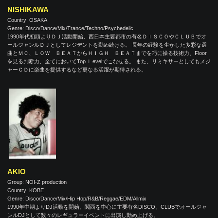
NISHIKAWA
Country: OSAKA
Genre: Disco/Dance/Mix/Trance/Techno/Psychedelic
1990年代初頭よりＤＪ活動開始、西日本主要都市の有名ＤＩＳＣＯやＣＬＵＢでオ
ールジャンルＤＪとしてレジデントを勤め続ける。 長年の経験を生かした多彩な選
曲とＭＣ、ＬＯＷ ＢＥＡＴからＨＩＧＨ ＢＥＡＴまでを巧に操る技術力、Floor
を見る判断力、全てにおいてTop Ｌevelでこなせる。 また、リミキサーとしてもメジ
ャーＣＤに楽曲を提供するなど更なる活躍が期待される。
AKIO
Group: NOI-Z production
Country: KOBE
Genre: Disco/Dance/Mix/Hip Hop/R&B/Reggae/EDM/Allmix
1990年中期よりDJ活動を開始。関西を中心に主要有名DISCO、CLUBでオールジャ
ンルDJとして数々のレギュラーイベントに出演し勤め上げる。