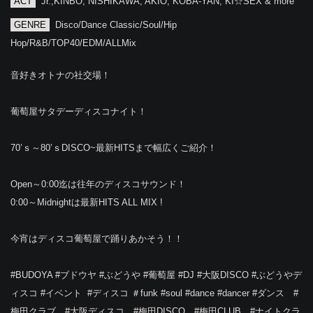
ACT
Jr.,KINBO, NISHIKAWA, AKIO, KOBA-YAN, KI☆SEX & more
GENRE
Disco/Dance Classic/Soul/Hip
Hop/R&B/TOP40/EDM/ALLMix
音好きオトナの社交場！
葡萄屋サタデーディスコナイト！
70’ｓ～80’ｓDISCO~最新HITSまで幅広くご紹介！
Open～0:00迄は往年のディスコサウンド！
0:00～Midnightは最新HITS ALL MIX !
今宵はディスコ葡萄屋で踊りあかそう！！
#BUDOYA #ブドウヤ #ぶどうや #葡萄屋 #DJ‬ ‪#大阪DISCO‬ #ぶどうやデ
ィスコ‪ ‪#イベント‬ ‪‬ ‪#ディスコ‬ ‪‬＃funk‬ ‪#soul‬ ‪#dance‬ ‪#dancer‬ ‪#ダンス‬ #
梅田クラブ #大阪ディスコ #梅田DISCO #梅田CLUB #ナイトクラ