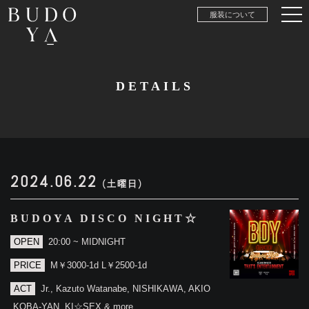
服装について
DETAILS
2024.06.22
(土曜日)
BUDOYA DISCO NIGHT☆
OPEN
20:00 ~ MIDNIGHT
PRICE
M￥3000-1d L￥2500-1d
ACT
Jr., Kazuto Watanabe, NISHIKAWA, AKIO
,KOBA-YAN, KI☆SEX & more