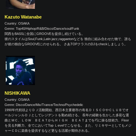
Kazuto Watanabe
Country: OSAKA
Genre: Top40/Hiphop/R&B/Disco/Dance/soul/Funk
関西をBASSに全国にGROOVEを提供し続けている。
彼のスタイルはSoul,Funk,Latin jazz,raggaetonなどを 独自に組み合わせた物で、誰も
が彼の独自なGROOVEにのせられる。 さあTOPクラスのDJをcheckしましょう。
NISHIKAWA
Country: OSAKA
Genre: Disco/Dance/Mix/Trance/Techno/Psychedelic
1990年代初頭よりＤＪ活動開始、西日本主要都市の有名ＤＩＳＣＯやＣＬＵＢでオ
ールジャンルＤＪとしてレジデントを勤め続ける。 長年の経験を生かした多彩な選
曲とＭＣ、ＬＯＷ ＢＥＡＴからＨＩＧＨ ＢＥＡＴまでを巧に操る技術力、Floor
を見る判断力、全てにおいてTop Ｌevelでこなせる。 また、リミキサーとしてもメジ
ャーＣＤに楽曲を提供するなど更なる活躍が期待される。