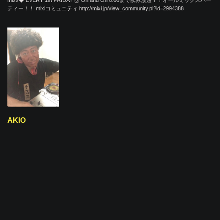
mixx◆ EVERY 1st FRIDAY @ On and On 0:00まで飲み放題！！オールミックスパー
ティー！！ mixiコミュニティ http://mixi.jp/view_community.pl?id=2994388
AKIO