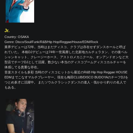
Jr.
Country: OSAKA
Genre: Disco/Soul/Funk/R&B/Hip Hop/Reggae/House/EDM/Rock
業界デビューは72年。当時はまだディスコ、クラブは存在せずダンスホールと呼ば
れていた。 本格DJデビューは74年一世風靡した北新地カルチェラタン、その後ペル
シャンキャット、クレージーホース、アストロメカニクール、オンアンドオンなど大
型店でチーフDJとして活躍。数少ない本当のディスコブームディスコカルチャーを
体感してる貴重な存在。
音楽スタイルも多彩 当時のディスコヒットから最近のR&B Hip Hop Reggae HOUSE
EDMまでこなすマルチプレーヤー。現在も梅田CLUB/DISCO BUDOYAのチーフDJを
つとめ多才に活躍中。 またソウルクラシックダンスの達人・筏かかり釣りの名人で
もある。