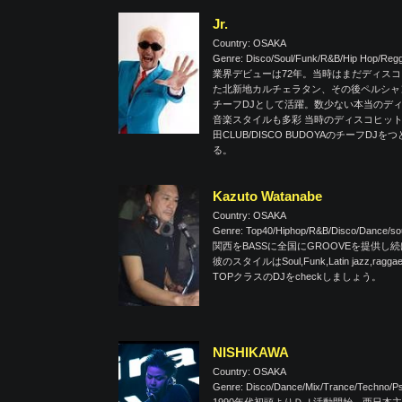
Jr.
Country: OSAKA
Genre: Disco/Soul/Funk/R&B/Hip Hop/Re
業界デビューは72年。当時はまだディスコ
た北新地カルチェラタン、その後ペルシャ
チーフDJとして活躍。数少ない本当のデ
音楽スタイルも多彩 当時のディスコヒットから最
田CLUB/DISCO BUDOYAのチー
る。
Kazuto Watanabe
Country: OSAKA
Genre: Top40/Hiphop/R&B/Disco/Dance/so
関西をBASSに全国にGROOVEを提供し
彼のスタイルはSoul,Funk,Latin ja
TOPクラスのDJをcheckしましょう。
NISHIKAWA
Country: OSAKA
Genre: Disco/Dance/Mix/Trance/Techno/Ps