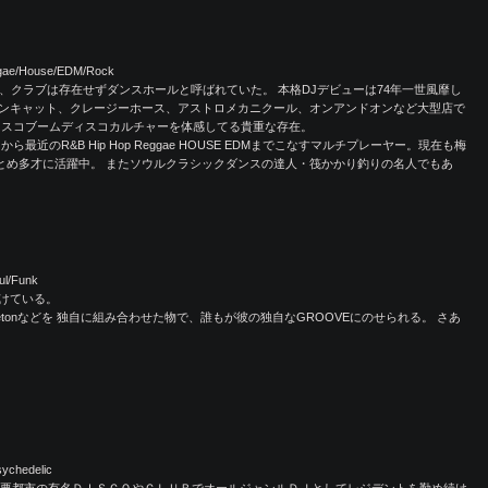
ggae/House/EDM/Rock
、クラブは存在せずダンスホールと呼ばれていた。 本格DJデビューは74年一世風靡し
ンキャット、クレージーホース、アストロメカニクール、オンアンドオンなど大型店で
ィスコブームディスコカルチャーを体感してる貴重な存在。
近のR&B Hip Hop Reggae HOUSE EDMまでこなすマルチプレーヤー。現在も梅
フDJをつとめ多才に活躍中。 またソウルクラシックダンスの達人・筏かかり釣りの名人でもあ
ul/Funk
続けている。
zz,raggaetonなどを 独自に組み合わせた物で、誰もが彼の独自なGROOVEにのせられる。 さあ
ychedelic