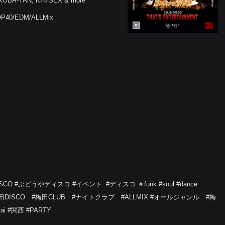
, KOBA-YAN, KI☆SEX & more
TOP40/EDM/ALLMix
ぶどうやディスコ‪ ‪#イベント‬ ‪‬ ‪#ディスコ‬ ‪‬＃funk‬ ‪#soul‬ ‪#dance‬
#梅田DISCO #梅田CLUB #ナイトクラブ #ALLMIX #オールジャンル #梅
 #関西 #PARTY