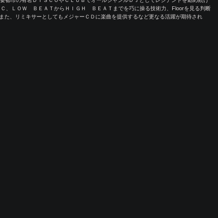
本主要都市の有名ＤＩＳＣＯやＣＬＵＢでオールジャンルＤＪとしてレジデントを勤め続け
Ｃ、ＬＯＷ ＢＥＡＴからＨＩＧＨ ＢＥＡＴまでを巧に操る技術力、Floorを見る判断
せる。 また、リミキサーとしてもメジャーＣＤに楽曲を提供するなど更なる活躍が期待され