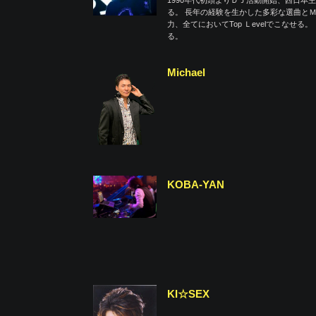
1990年代初頭よりＤＪ活動開始、西日
る。 長年の経験を生かした多彩な選曲とＭ
力、全てにおいてTop Ｌevelでこな
る。
Michael
KOBA-YAN
KI☆SEX