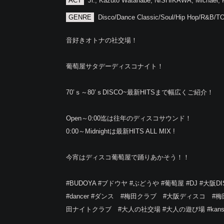
ACT
Jr., Kazuto Watanabe, NISHIKAWA, Michael
GENRE
Disco/Dance Classic/Soul/Hip Hop/R&B/
音好きオトナの社交場！
葡萄屋サタデーディスコナイト！
70’ｓ～80’ｓDISCO~最新HITSまで幅広くご紹介！
Open～0:00迄は往年のディスコサウンド！
0:00～Midnightは最新HITS ALL MIX !
今宵はディスコ葡萄屋で踊りあかそう！！
#BUDOYA #ブドウヤ #ぶどうや #葡萄屋 #DJ‬ ‪#大阪DISCO‬ #
‪#dancer‬ ‪#ダンス‬ #梅田クラブ #大阪ディスコ 
田ナイトクラブ #大人の社交場 #大人の遊び場 #kansai