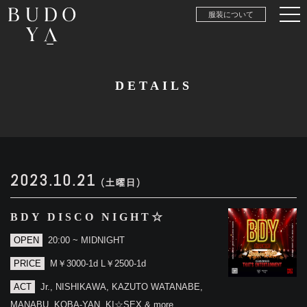
服装について
DETAILS
2023.10.21
(土曜日)
BDY DISCO NIGHT☆
OPEN
20:00 ~ MIDNIGHT
PRICE
M￥3000-1d L￥2500-1d
ACT
Jr., NISHIKAWA, KAZUTO WATANABE,
MANABU, KOBA-YAN, KI☆SEX & more