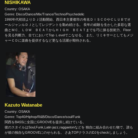
NISHIKAWA
Country: OSAKA
Genre: Disco/Dance/Mix/Trance/Techno/Psychedelic
1990年代初頭よりＤＪ活動開始、西日本主要都市の有名ＤＩＳＣＯやＣＬＵＢでオ
ールジャンルＤＪとしてレジデントを勤め続ける。 長年の経験を生かした多彩な選
曲とＭＣ、ＬＯＷ ＢＥＡＴからＨＩＧＨ ＢＥＡＴまでを巧に操る技術力、Floor
を見る判断力、全てにおいてTop Ｌevelでこなせる。 また、リミキサーとしてもメジ
ャーＣＤに楽曲を提供するなど更なる活躍が期待される。
Kazuto Watanabe
Country: OSAKA
Genre: Top40/Hiphop/R&B/Disco/Dance/soul/Funk
関西をBASSに全国にGROOVEを提供し続けている。
彼のスタイルはSoul,Funk,Latin jazz,raggaetonなどを 独自に組み合わせた物で、誰も
が彼の独自なGROOVEにのせられる。 さあTOPクラスのDJをcheckしましょう。