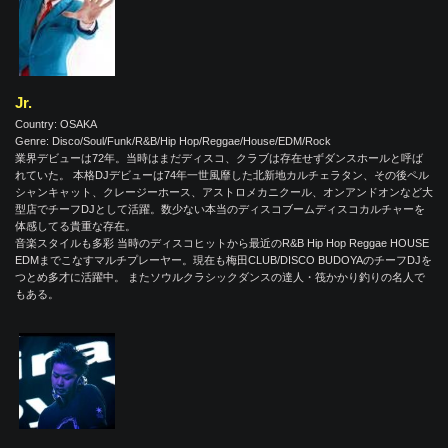
Jr.
Country: OSAKA
Genre: Disco/Soul/Funk/R&B/Hip Hop/Reggae/House/EDM/Rock
業界デビューは72年。当時はまだディスコ、クラブは存在せずダンスホールと呼ば
れていた。 本格DJデビューは74年一世風靡した北新地カルチェラタン、その後ペル
シャンキャット、クレージーホース、アストロメカニクール、オンアンドオンなど大
型店でチーフDJとして活躍。数少ない本当のディスコブームディスコカルチャーを
体感してる貴重な存在。
音楽スタイルも多彩 当時のディスコヒットから最近のR&B Hip Hop Reggae HOUSE
EDMまでこなすマルチプレーヤー。現在も梅田CLUB/DISCO BUDOYAのチーフDJを
つとめ多才に活躍中。 またソウルクラシックダンスの達人・筏かかり釣りの名人で
もある。