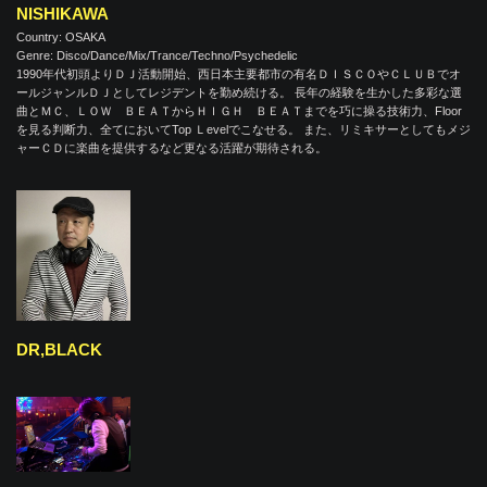
NISHIKAWA
Country: OSAKA
Genre: Disco/Dance/Mix/Trance/Techno/Psychedelic
1990年代初頭よりＤＪ活動開始、西日本主要都市の有名ＤＩＳＣＯやＣＬＵＢでオ
ールジャンルＤＪとしてレジデントを勤め続ける。 長年の経験を生かした多彩な選
曲とＭＣ、ＬＯＷ ＢＥＡＴからＨＩＧＨ ＢＥＡＴまでを巧に操る技術力、Floor
を見る判断力、全てにおいてTop Ｌevelでこなせる。 また、リミキサーとしてもメジ
ャーＣＤに楽曲を提供するなど更なる活躍が期待される。
DR,BLACK