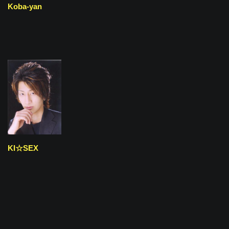
Koba-yan
KI☆SEX