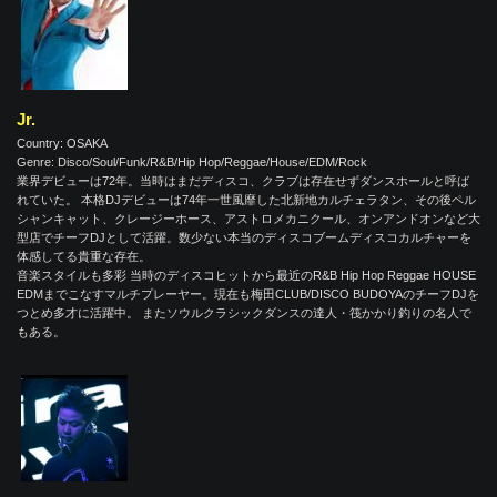
Jr.
Country: OSAKA
Genre: Disco/Soul/Funk/R&B/Hip Hop/Reggae/House/EDM/Rock
業界デビューは72年。当時はまだディスコ、クラブは存在せずダンスホールと呼ば
れていた。 本格DJデビューは74年一世風靡した北新地カルチェラタン、その後ペル
シャンキャット、クレージーホース、アストロメカニクール、オンアンドオンなど大
型店でチーフDJとして活躍。数少ない本当のディスコブームディスコカルチャーを
体感してる貴重な存在。
音楽スタイルも多彩 当時のディスコヒットから最近のR&B Hip Hop Reggae HOUSE
EDMまでこなすマルチプレーヤー。現在も梅田CLUB/DISCO BUDOYAのチーフDJを
つとめ多才に活躍中。 またソウルクラシックダンスの達人・筏かかり釣りの名人で
もある。