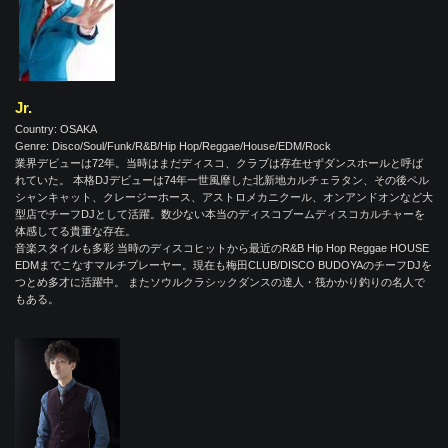
Jr.
Country: OSAKA
Genre: Disco/Soul/Funk/R&B/Hip Hop/Reggae/House/EDM/Rock
業界デビューは72年。当時はまだディスコ、クラブは存在せずダンスホールと呼ば
れていた。 本格DJデビューは74年一世風靡した北新地カルチェラタン、その後ペル
シャンキャット、クレージーホース、アストロメカニクール、オンアンドオンなど大
型店でチーフDJとして活躍。数少ない本当のディスコブームディスコカルチャーを
体感してる貴重な存在。
音楽スタイルも多彩 当時のディスコヒットから最近のR&B Hip Hop Reggae HOUSE
EDMまでこなすマルチプレーヤー。現在も梅田CLUB/DISCO BUDOYAのチーフDJを
つとめ多才に活躍中。 またソウルクラシックダンスの達人・筏かかり釣りの名人で
もある。