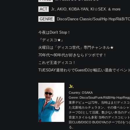
ACT
Jr., AKIO, KOBA-YAN, KI☆SEX. & more
GENRE
Disco/Dance Classic/Soul/Hip Hop/R&B/
今夜はDon't Stop！
『ディスコ★』
火曜日は「ディスコ世代」専門チャンネル★
70年代〜80年代が好きならドツボです！
これぞ王道ディスコ！
TUESDAY週替わりでGuestDJが幅広い選曲でイベン
Jr.
Country: OSAKA
Genre: Disco/Soul/Funk/R&B/Hip Hop/Re
業界デビューは72年。当時はまだディスコ
た北新地カルチェラタン、その後ペルシャ
チーフDJとして活躍。数少ない本当のデ
音楽スタイルも多彩 当時のディスコヒットから最
田CLUB/DISCO BUDOYAのチー
る。