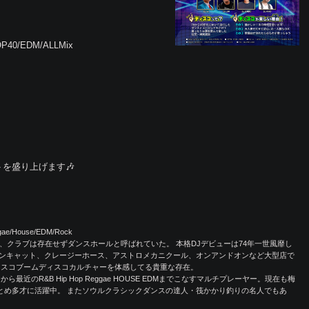
TOP40/EDM/ALLMix
トを盛り上げます🎶
ggae/House/EDM/Rock
、クラブは存在せずダンスホールと呼ばれていた。 本格DJデビューは74年一世風靡し
ンキャット、クレージーホース、アストロメカニクール、オンアンドオンなど大型店で
ィスコブームディスコカルチャーを体感してる貴重な存在。
近のR&B Hip Hop Reggae HOUSE EDMまでこなすマルチプレーヤー。現在も梅
フDJをつとめ多才に活躍中。 またソウルクラシックダンスの達人・筏かかり釣りの名人でもあ