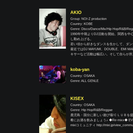
AKIO
Group: NOI-Z production
Country: KOBE
Genre: Disco/Dance/Mix/Hip Hop/R&B/Reg
1990年中期よりDJ活動を開始。関西を中
し勤め上げる。
若い頃から好きなダンスを生かして、ダンサ
最近ではDJ MAYUMI、DOUBLE、E
キサーなど活動は幅広い。そして自らが所属してい
koba-yan
Country: OSAKA
Genre: ALL GENLE
KISEX
Country: OSAKA
Genre: Hip Hop/R&B/Reggae
鹿児島・国分に新しい遊び場/ＣＬＵＢを提
肴にお酒を飲みましょう♪ ◆Re-mixx◆ EVE
mixiコミュニティ http://mixi.jp/view_commun