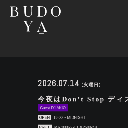
2026.07.14
(火曜日)
今夜はDon’t Stop
Guest DJ AKIO
OPEN
19:00 ~ MIDNIGHT
PRICE
M￥3000-2ｄ L￥2500-2ｄ