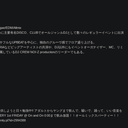
gae/EDM/Allmix
心に主要有名DISCO、CLUBでオールジャンルDJとして数々のレギュラーイベントに出演
フルなUPBEATを中心に、独自のグルーヴ感でフロア盛り上げる。
MI MARIAなどビッグアーティストの共演や、DJ以外にもイベントオーガナイザー、MC、リミ
るDJ CREW NOI-Z productionのリーダーでもある。
供しようと日々勉強中!! アダルトからヤングまで飲んで、騒いで、踊って、いい音楽を
RY 1st FRIDAY @ On and On 0:00まで飲み放題！！オールミックスパーティー！！
ity.pl?id=2994388