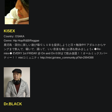
KISEX
Country: OSAKA
Genre: Hip Hop/R&B/Reggae
鹿児島・国分に新しい遊び場/ＣＬＵＢを提供しようと日々勉強中!! アダルトからヤ
ングまで飲んで、騒いで、踊って、いい音楽を肴にお酒を飲みましょう♪ ◆Re-
mixx◆ EVERY 1st FRIDAY @ On and On 0:00まで飲み放題！！オールミックスパー
ティー！！ mixiコミュニティ http://mixi.jp/view_community.pl?id=2994388
Dr.BLACK