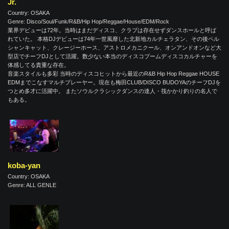
Jr.
Country: OSAKA
Genre: Disco/Soul/Funk/R&B/Hip Hop/Reggae/House/EDM/Rock
業界デビューは72年。当時はまだディスコ、クラブは存在せずダンスホールと呼ば
れていた。 本格DJデビューは74年一世風靡した北新地カルチェラタン、その後ペル
シャンキャット、クレージーホース、アストロメカニクール、オンアンドオンなど大
型店でチーフDJとして活躍。数少ない本当のディスコブームディスコカルチャーを
体感してる貴重な存在。
音楽スタイルも多彩 当時のディスコヒットから最近のR&B Hip Hop Reggae HOUSE
EDMまでこなすマルチプレーヤー。現在も梅田CLUB/DISCO BUDOYAのチーフDJを
つとめ多才に活躍中。 またソウルクラシックダンスの達人・筏かかり釣りの名人で
もある。
koba-yan
Country: OSAKA
Genre: ALL GENLE