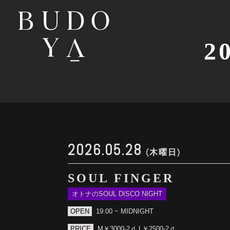
2
2026.05.28
(木曜日)
SOUL FINGER
オトナのSOUL DISCO NIGHT
OPEN
19:00 ~ MIDNIGHT
PRICE
M￥3000-2ｄ L￥2500-2ｄ