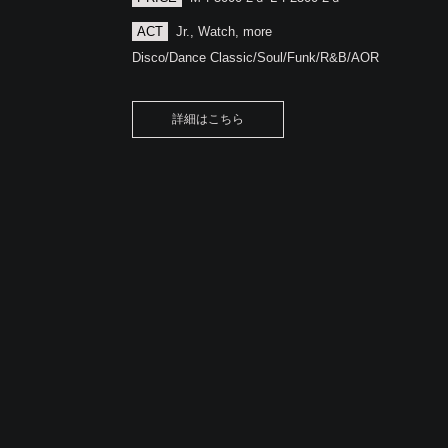
ACT
Jr., Watch, more
Disco/Dance Classic/Soul/Funk/R&B/AOR
詳細はこちら