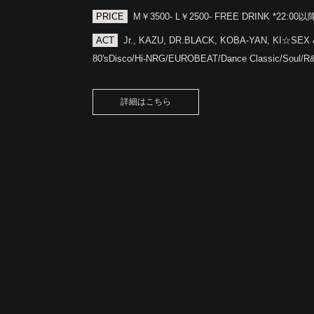
PRICE
M￥3500- L￥2500- FREE DRINK *22:00以
ACT
Jr., KAZU, DR.BLACK, KOBA-YAN, KI☆SEX 
80'sDisco/Hi-NRG/EUROBEAT/Dance Classic/Soul/R
詳細はこちら