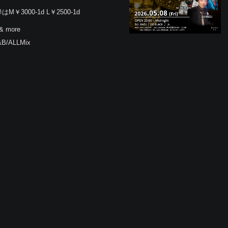
降はM￥3000-1d L￥2500-1d
& more
&B/ALLMix