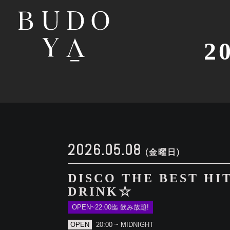
2
2026.05.08
(金曜日)
DISCO THE BEST HI
DRINK☆
OPEN~22:00迄 飲み放題!
OPEN
20:00 ~ MIDNIGHT