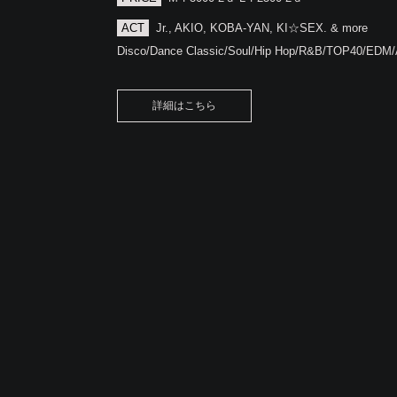
ACT
Jr., AKIO, KOBA-YAN, KI☆SEX. & more
Disco/Dance Classic/Soul/Hip Hop/R&B/TOP40/EDM
詳細はこちら