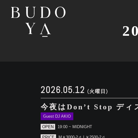
2
2026.05.12
(火曜日)
今夜はDon’t Stop
Guest DJ AKIO
OPEN
19:00 ~ MIDNIGHT
PRICE
M￥3000-2ｄ L￥2500-2ｄ