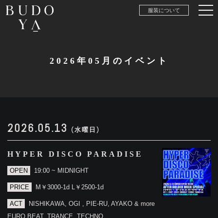
服装について
2026年05月のイベント
2026.05.13
(水曜日)
HYPER DISCO PARADISE
OPEN
19:00 ~ MIDNIGHT
PRICE
M￥3000-1d L￥2500-1d
ACT
NISHIKAWA, OGI , PIE-RU, AYAKO & more
EURO BEAT, TRANCE, TECHNO,