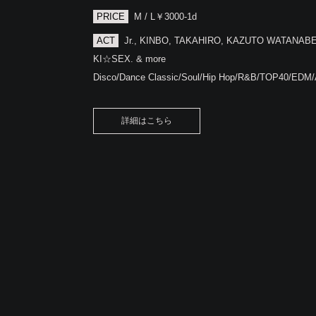
PRICE
M / L￥3000-1d
ACT
Jr., KINBO, TAKAHIRO, KAZUTO WATANAB
KI☆SEX. & more
Disco/Dance Classic/Soul/Hip Hop/R&B/TOP40/EDM
詳細はこちら