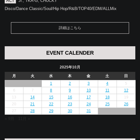
ACT
Jr., TKA-G, CHUCKY
Disco/Dance Classic/Soul/Hip Hop/R&B/TOP40/EDM/ALLMix
詳細はこちら
EVENT CALENDER
2025年10月
月
火
水
木
金
土
日
1
2
3
4
5
6
7
8
9
10
11
12
13
14
15
16
17
18
19
20
21
22
23
24
25
26
27
28
29
30
31
« 9月
11月 »