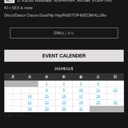
ACT
Jr.,Kazuto Watanabe, NISHIKAWA, Michael, KOBA-YAN,
KI☆SEX & more
Disco/Dance Classic/Soul/Hip Hop/R&B/TOP40/EDM/ALLMix
詳細はこちら
EVENT CALENDER
2025年10月
月
火
水
木
金
土
日
1
2
3
4
5
6
7
8
9
10
11
12
13
14
15
16
17
18
19
20
21
22
23
24
25
26
27
28
29
30
31
« 9月
11月 »