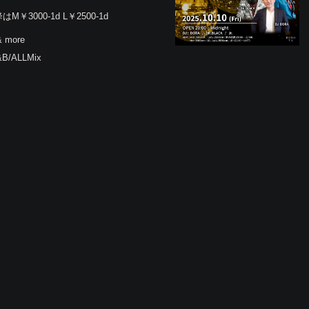
降はM￥3000-1d L￥2500-1d
& more
&B/ALLMix