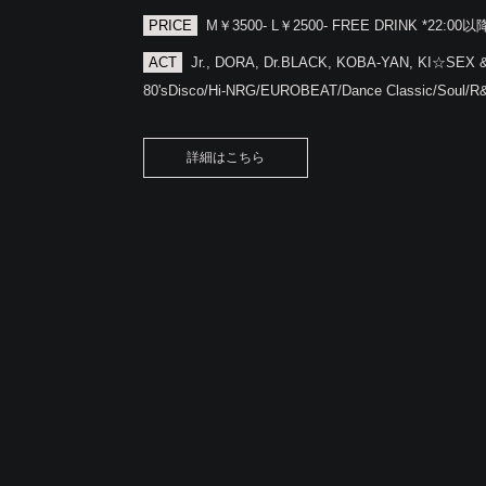
PRICE
M￥3500- L￥2500- FREE DRINK *22:00以
ACT
Jr., DORA, Dr.BLACK, KOBA-YAN, KI☆SEX 
80'sDisco/Hi-NRG/EUROBEAT/Dance Classic/Soul/R
詳細はこちら