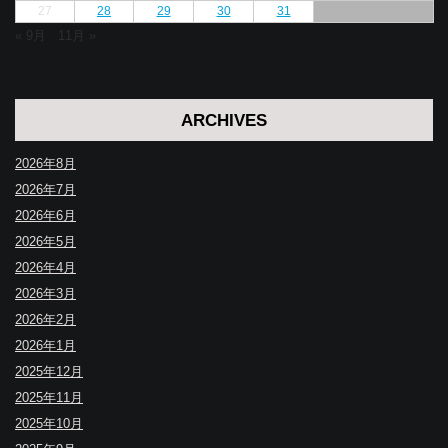
27
28
29
30
31
« 9月
11月 »
ARCHIVES
2026年8月
2026年7月
2026年6月
2026年5月
2026年4月
2026年3月
2026年2月
2026年1月
2025年12月
2025年11月
2025年10月