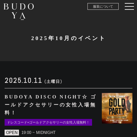
服装について
2025年10月のイベント
2025.10.11
(土曜日)
BUDOYA DISCO NIGHT☆ ゴ
ールドアクセサリーの女性入場無
料！
ドレスコード=ゴールドアクセサリーの女性入場無料！
OPEN
19:00 ~ MIDNIGHT