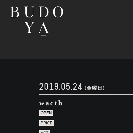
2019.05.24
(金曜日)
wacth
OPEN
PRICE