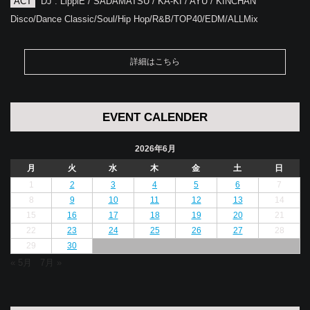
ACT
DJ : LippiE / SADAMATSU / KA-KI / AYU / KINCHAN
Disco/Dance Classic/Soul/Hip Hop/R&B/TOP40/EDM/ALLMix
詳細はこちら
EVENT CALENDER
2026年6月
月
火
水
木
金
土
日
1
2
3
4
5
6
7
8
9
10
11
12
13
14
15
16
17
18
19
20
21
22
23
24
25
26
27
28
29
30
« 5月
7月 »