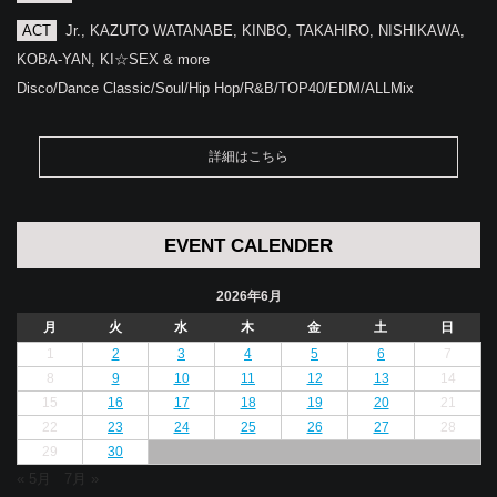
ACT
Jr., KAZUTO WATANABE, KINBO, TAKAHIRO, NISHIKAWA,
KOBA-YAN, KI☆SEX & more
Disco/Dance Classic/Soul/Hip Hop/R&B/TOP40/EDM/ALLMix
詳細はこちら
EVENT CALENDER
2026年6月
月
火
水
木
金
土
日
1
2
3
4
5
6
7
8
9
10
11
12
13
14
15
16
17
18
19
20
21
22
23
24
25
26
27
28
29
30
« 5月
7月 »