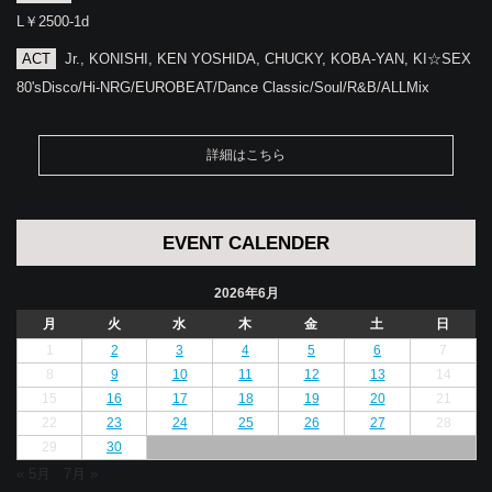
L￥2500-1d
ACT
Jr., KONISHI, KEN YOSHIDA, CHUCKY, KOBA-YAN, KI☆SEX
80'sDisco/Hi-NRG/EUROBEAT/Dance Classic/Soul/R&B/ALLMix
詳細はこちら
EVENT CALENDER
2026年6月
月
火
水
木
金
土
日
1
2
3
4
5
6
7
8
9
10
11
12
13
14
15
16
17
18
19
20
21
22
23
24
25
26
27
28
29
30
« 5月
7月 »