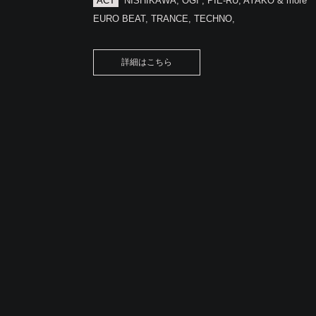
ACT
NISHIKAWA, OGI , PIE-RU, AYAKO & more
EURO BEAT, TRANCE, TECHNO,
詳細はこちら