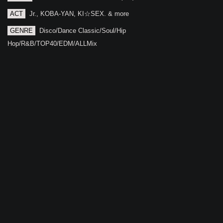
ACT
Jr., KOBA-YAN, KI☆SEX. & more
GENRE
Disco/Dance Classic/Soul/Hip
Hop/R&B/TOP40/EDM/ALLMix