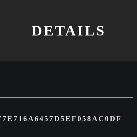
DETAILS
F7E716A6457D5EF058AC0DF