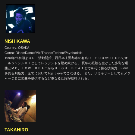
NISHIKAWA
Country: OSAKA
Genre: Disco/Dance/Mix/Trance/Techno/Psychedelic
1990年代初頭よりＤＪ活動開始、西日本主要都市の有名ＤＩＳＣＯやＣＬＵＢでオ
ールジャンルＤＪとしてレジデントを勤め続ける。 長年の経験を生かした多彩な選
曲とＭＣ、ＬＯＷ ＢＥＡＴからＨＩＧＨ ＢＥＡＴまでを巧に操る技術力、Floor
を見る判断力、全てにおいてTop Ｌevelでこなせる。 また、リミキサーとしてもメジ
ャーＣＤに楽曲を提供するなど更なる活躍が期待される。
TAKAHIRO