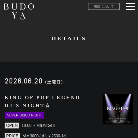
服装について
DETAILS
2026.06.20
(土曜日)
KING OF POP LEGEND
DJ`S NIGHT☆
SUPER DISCO NIGHT
OPEN
19:00 ~ MIDNIGHT
PRICE
M￥3000-1d L￥2500-1d