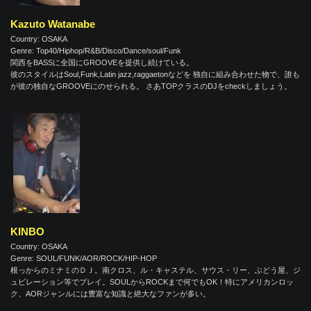
Kazuto Watanabe
Country: OSAKA
Genre: Top40/Hiphop/R&B/Disco/Dance/soul/Funk
関西をBASSに全国にGROOVEを提供し続けている。
彼のスタイルはSoul,Funk,Latin jazz,raggaetonなどを 独自に組み合わせた物で、誰も
が彼の独自なGROOVEにのせられる。 さあTOPクラスのDJをcheckしましょう。
KINBO
Country: OSAKA
Genre: SOUL/FUNK/AOR/ROCK/HIP-HOP
根っからのミナミのＤＪ。南クロス、ル・キャステル、サウス・リー、ぶどう屋、ジ
ュビレーション等でプレイ。SOULからROCKまで何でもOK！特にアメリカンロッ
ク、AORジャンルには豊富な知識と絶大なファンが多い。