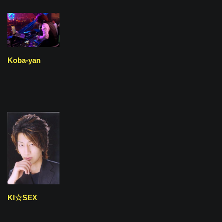
Koba-yan
KI☆SEX