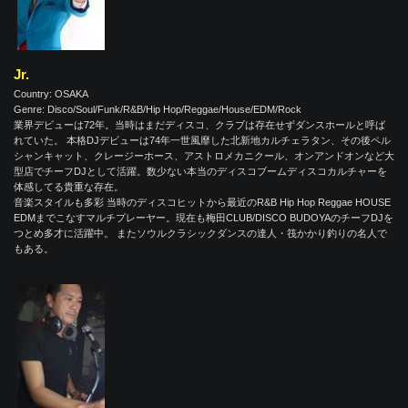
Jr.
Country: OSAKA
Genre: Disco/Soul/Funk/R&B/Hip Hop/Reggae/House/EDM/Rock
業界デビューは72年。当時はまだディスコ、クラブは存在せずダンスホールと呼ば
れていた。 本格DJデビューは74年一世風靡した北新地カルチェラタン、その後ペル
シャンキャット、クレージーホース、アストロメカニクール、オンアンドオンなど大
型店でチーフDJとして活躍。数少ない本当のディスコブームディスコカルチャーを
体感してる貴重な存在。
音楽スタイルも多彩 当時のディスコヒットから最近のR&B Hip Hop Reggae HOUSE
EDMまでこなすマルチプレーヤー。現在も梅田CLUB/DISCO BUDOYAのチーフDJを
つとめ多才に活躍中。 またソウルクラシックダンスの達人・筏かかり釣りの名人で
もある。