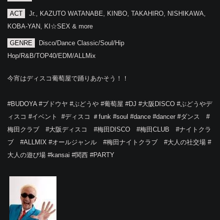
ACT
Jr., KAZUTO WATANABE, KINBO, TAKAHIRO, NISHIKAWA,
KOBA-YAN, KI☆SEX & more
GENRE
Disco/Dance Classic/Soul/Hip
Hop/R&B/TOP40/EDM/ALLMix
今宵はディスコ葡萄屋で踊りあかそう！！
#BUDOYA #ブドウヤ #ぶどうや #葡萄屋 #DJ‬ ‪#大阪DISCO‬ #ぶどうやデ
ィスコ‪ ‪#イベント‬ ‪‬ ‪#ディスコ‬ ‪‬＃funk‬ ‪#soul‬ ‪#dance‬ ‪#dancer‬ ‪#ダンス‬ #
梅田クラブ #大阪ディスコ #梅田DISCO #梅田CLUB #ナイトクラ
ブ #ALLMIX #オールジャンル #梅田ナイトクラブ #大人の社交場 #
大人の遊び場 #kansai #関西 #PARTY