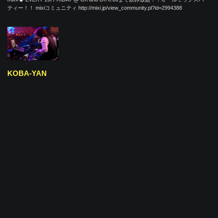
ティー！！ mixiコミュニティ http://mixi.jp/view_community.pl?id=2994388
KOBA-YAN