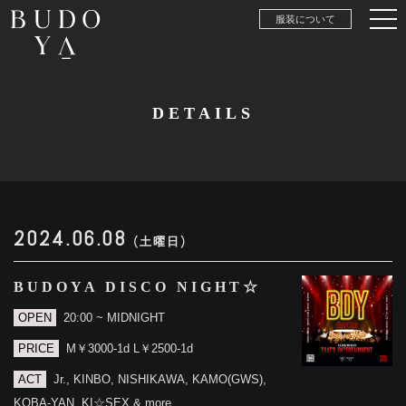
服装について
DETAILS
2024.06.08
(土曜日)
BUDOYA DISCO NIGHT☆
OPEN
20:00 ~ MIDNIGHT
PRICE
M￥3000-1d L￥2500-1d
ACT
Jr., KINBO, NISHIKAWA, KAMO(GWS),
KOBA-YAN, KI☆SEX & more