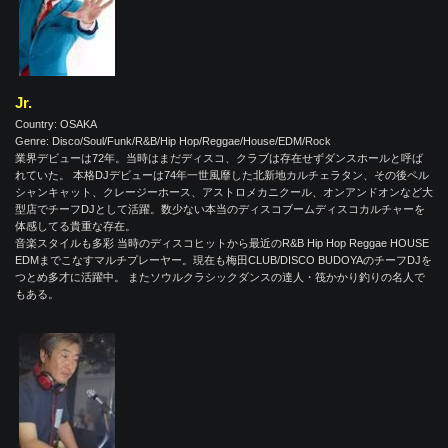
Jr.
Country: OSAKA
Genre: Disco/Soul/Funk/R&B/Hip Hop/Reggae/House/EDM/Rock
業界デビューは72年。当時はまだディスコ、クラブは存在せずダンスホールと呼ば
れていた。 本格DJデビューは74年一世風靡した北新地カルチェラタン、その後ペル
シャンキャット、クレージーホース、アストロメカニクール、オンアンドオンなど大
型店でチーフDJとして活躍。数少ない本当のディスコブームディスコカルチャーを
体感してる貴重な存在。
音楽スタイルも多彩 当時のディスコヒットから最近のR&B Hip Hop Reggae HOUSE
EDMまでこなすマルチプレーヤー。現在も梅田CLUB/DISCO BUDOYAのチーフDJを
つとめ多才に活躍中。 またソウルクラシックダンスの達人・筏かかり釣りの名人で
もある。