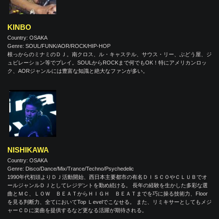
KINBO
Country: OSAKA
Genre: SOUL/FUNK/AOR/ROCK/HIP-HOP
根っからのミナミのＤＪ。南クロス、ル・キャステル、サウス・リー、ぶどう屋、ジ
ュビレーション等でプレイ。SOULからROCKまで何でもOK！特にアメリカンロッ
ク、AORジャンルには豊富な知識と絶大なファンが多い。
NISHIKAWA
Country: OSAKA
Genre: Disco/Dance/Mix/Trance/Techno/Psychedelic
1990年代初頭よりＤＪ活動開始、西日本主要都市の有名ＤＩＳＣＯやＣＬＵＢでオ
ールジャンルＤＪとしてレジデントを勤め続ける。 長年の経験を生かした多彩な選
曲とＭＣ、ＬＯＷ ＢＥＡＴからＨＩＧＨ ＢＥＡＴまでを巧に操る技術力、Floor
を見る判断力、全てにおいてTop Ｌevelでこなせる。 また、リミキサーとしてもメジ
ャーＣＤに楽曲を提供するなど更なる活躍が期待される。