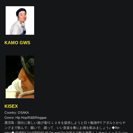
KAMO GWS
KISEX
Country: OSAKA
Genre: Hip Hop/R&B/Reggae
鹿児島・国分に新しい遊び場/ＣＬＵＢを提供しようと日々勉強中!! アダルトからヤ
ングまで飲んで、騒いで、踊って、いい音楽を肴にお酒を飲みましょう♪ ◆Re-
mixx◆ EVERY 1st FRIDAY @ On and On 0:00まで飲み放題！！オールミックスパー