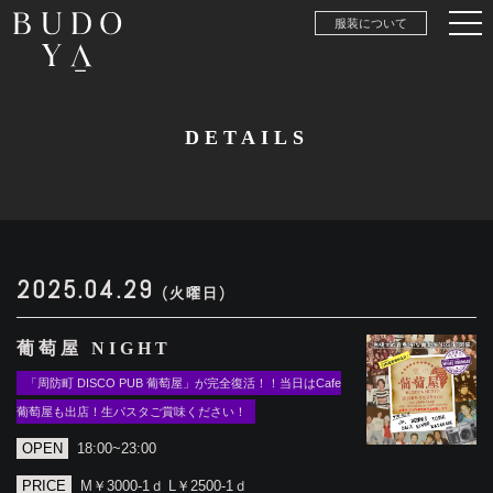
服装について
DETAILS
2025.04.29
(火曜日)
葡萄屋 NIGHT
「周防町 DISCO PUB 葡萄屋」が完全復活！！当日はCafe
葡萄屋も出店！生パスタご賞味ください！
OPEN
18:00~23:00
PRICE
M￥3000-1ｄ L￥2500-1ｄ