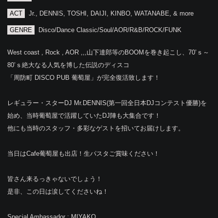
ACT
Jr., DENNIS, TOSHI, DAIJI, KINBO, WATANABE, & more
GENRE
Disco/Dance Classic/Soul/AOR/R&B/ROCK/FUNK
West coast , Rock , AOR ,,,山下達郎等のBOOMを巻き起こし、70’ｓ～
80’ｓ絶大なる人気を博した伝説のディスコ
「周防町 DISCO PUB 葡萄屋」が完全復活致します！
レギュラー・スターDJ Mr.DENNIS(第一回全日本DJコンテスト優勝)を
始め、当時葡萄屋で活躍していたDJ陣も大集合です！
他にも当時のスタッフ・多彩なゲストを招いてお届けします。
当日はCafe葡萄屋も出店！生パスタご賞味ください！
皆さん来るっきゃないでしょう！
是非、この日は涙してくださいね！
Special Ambassador : MIYAKO