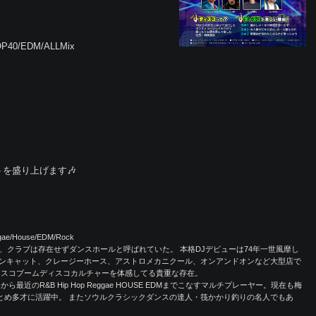
TOP40/EDM/ALLMix
トを盛り上げます🎶
ggae/House/EDM/Rock
、クラブは存在せずダンスホールと呼ばれていた。 本格DJデビューは74年一世風靡し
ンキャット、クレージーホース、アストロメカニクール、オンアンドオンなど大型店で
ィスコブームディスコカルチャーを体感してる貴重な存在。
近のR&B Hip Hop Reggae HOUSE EDMまでこなすマルチプレーヤー。現在も梅
フDJをつとめ多才に活躍中。 またソウルクラシックダンスの達人・筏かかり釣りの名人でもあ