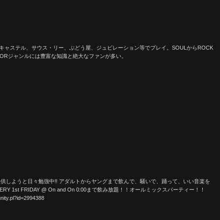
キャステル、サウス・リー、ぶどう屋、ジュビレーション等でプレイ。SOULからROCK
AORジャンルには豊富な知識と絶大なファンが多い。
供しようと日々勉強中!! アダルトからヤングまで飲んで、騒いで、踊って、いい音楽を
RY 1st FRIDAY @ On and On 0:00まで飲み放題！！オールミックスパーティー！！
ity.pl?id=2994388