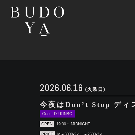
2026.06.16
(火曜日)
今夜はDon’t Stop
Guest DJ KINBO
OPEN
19:00 ~ MIDNIGHT
PRICE
M￥3000-2ｄ L￥2500-2ｄ