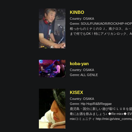
KINBO
Country: OSAKA
Genre: SOUL/FUNK/AOR/ROCK/HIP-HOP
根っからのミナミのＤＪ。南クロス、ル・
まで何でもOK！特にアメリカンロック、
koba-yan
Country: OSAKA
Genre: ALL GENLE
KISEX
Country: OSAKA
Genre: Hip Hop/R&B/Reggae
鹿児島・国分に新しい遊び場/ＣＬＵＢを提
肴にお酒を飲みましょう♪ ◆Re-mixx◆ EVE
mixiコミュニティ http://mixi.jp/view_commun