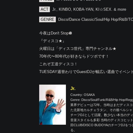
ACT
Jr., KINBO, KOBA-YAN, KI☆SEX. & more
GENRE
Disco/Dance Classic/Soul/Hip Hop/R&B/
今夜はDon't Stop🪩
『ディスコ★』
火曜日は「ディスコ世代」専門チャンネル★
70年代〜80年代が好きならドツボです！
これぞ王道ディスコ！
TUESDAY週替わりでGuestDJが幅広い選曲でイベン
Jr.
Country: OSAKA
Genre: Disco/Soul/Funk/R&B/Hip Hop/Re
業界デビューは72年。当時はまだディスコ
た北新地カルチェラタン、その後ペルシャ
チーフDJとして活躍。数少ない本当のデ
音楽スタイルも多彩 当時のディスコヒットから最
田CLUB/DISCO BUDOYAのチー
る。