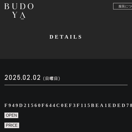
服装につ
DETAILS
2025.02.02
(日曜日)
F949D21560F644C0EF3F115BEA1EDED7
OPEN
PRICE