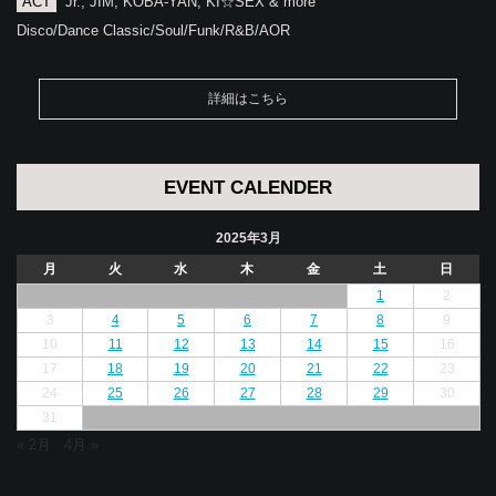
ACT
Jr., JIM, KOBA-YAN, KI☆SEX & more
Disco/Dance Classic/Soul/Funk/R&B/AOR
詳細はこちら
EVENT CALENDER
2025年3月
月
火
水
木
金
土
日
1
2
3
4
5
6
7
8
9
10
11
12
13
14
15
16
17
18
19
20
21
22
23
24
25
26
27
28
29
30
31
« 2月
4月 »