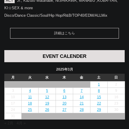
ACT
Jr., Kazuto Watanabe, NISHIKAWA, MANABU ,KOBA-YAN,
KI☆SEX & more
Disco/Dance Classic/Soul/Hip Hop/R&B/TOP40/EDM/ALLMix
詳細はこちら
EVENT CALENDER
2025年3月
月
火
水
木
金
土
日
1
2
3
4
5
6
7
8
9
10
11
12
13
14
15
16
17
18
19
20
21
22
23
24
25
26
27
28
29
30
31
« 2月
4月 »