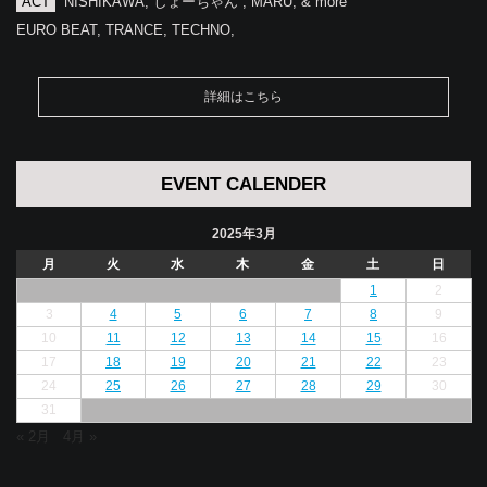
ACT
NISHIKAWA, しょーちゃん , MARU, & more
EURO BEAT, TRANCE, TECHNO,
詳細はこちら
EVENT CALENDER
2025年3月
月
火
水
木
金
土
日
1
2
3
4
5
6
7
8
9
10
11
12
13
14
15
16
17
18
19
20
21
22
23
24
25
26
27
28
29
30
31
« 2月
4月 »