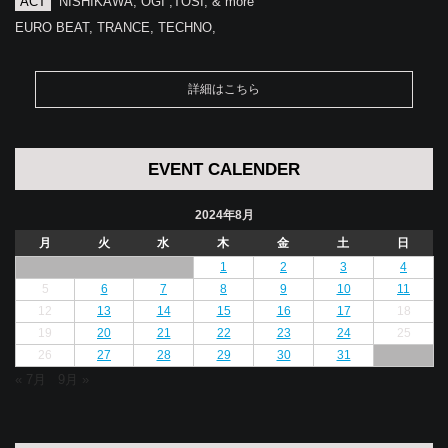
ACT
NISHIKAWA, OGI ,TOSI, & more
EURO BEAT, TRANCE, TECHNO,
詳細はこちら
EVENT CALENDER
2024年8月
月
火
水
木
金
土
日
1
2
3
4
5
6
7
8
9
10
11
12
13
14
15
16
17
18
19
20
21
22
23
24
25
26
27
28
29
30
31
« 7月
9月 »