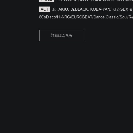
ACT
Jr., AKIO, Dr.BLACK, KOBA-YAN, KI☆SEX &
80'sDisco/Hi-NRG/EUROBEAT/Dance Classic/Soul/R
詳細はこちら