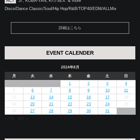
ACT
Jr., KOBA-YAN, KI☆SEX. & more
Disco/Dance Classic/Soul/Hip Hop/R&B/TOP40/EDM/ALLMix
詳細はこちら
EVENT CALENDER
2024年8月
月
火
水
木
金
土
日
1
2
3
4
5
6
7
8
9
10
11
12
13
14
15
16
17
18
19
20
21
22
23
24
25
26
27
28
29
30
31
« 7月
9月 »