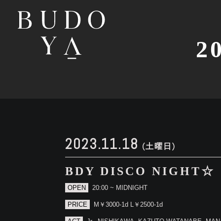
2
2023.11.18
(土曜日)
BDY DISCO NIGHT☆
OPEN
20:00 ~ MIDNIGHT
PRICE
M￥3000-1d L￥2500-1d