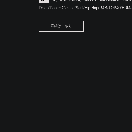
ACT
Jr., NISHIKAWA, KAZUTO WATANABE, MAN
Disco/Dance Classic/Soul/Hip Hop/R&B/TOP40/EDM
詳細はこちら