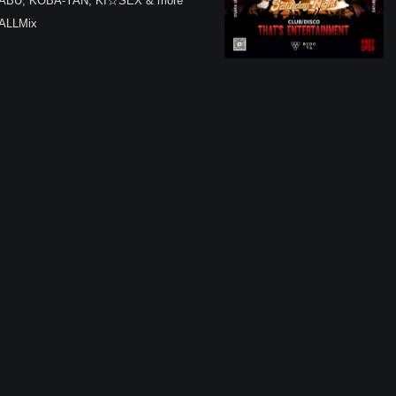
ABU, KOBA-YAN, KI☆SEX & more
/ALLMix