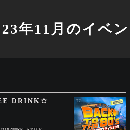
023年11月のイベ
REE DRINK☆
降はM￥2000-1d L￥15001d