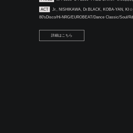
ACT
Jr., NISHIKAWA, Dr.BLACK, KOBA-YAN, KI
80'sDisco/Hi-NRG/EUROBEAT/Dance Classic/Soul/R
詳細はこちら