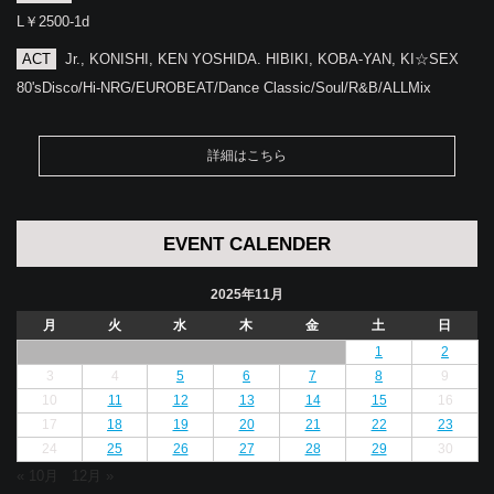
L￥2500-1d
ACT
Jr., KONISHI, KEN YOSHIDA. HIBIKI, KOBA-YAN, KI☆SEX
80'sDisco/Hi-NRG/EUROBEAT/Dance Classic/Soul/R&B/ALLMix
詳細はこちら
EVENT CALENDER
2025年11月
月
火
水
木
金
土
日
1
2
3
4
5
6
7
8
9
10
11
12
13
14
15
16
17
18
19
20
21
22
23
24
25
26
27
28
29
30
« 10月
12月 »