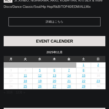
ACT
Jr.,KINBO, NISHIKAWA, AKIO, KOBA-YAN, KI☆SEX & more
Disco/Dance Classic/Soul/Hip Hop/R&B/TOP40/EDM/ALLMix
詳細はこちら
EVENT CALENDER
2025年11月
月
火
水
木
金
土
日
1
2
3
4
5
6
7
8
9
10
11
12
13
14
15
16
17
18
19
20
21
22
23
24
25
26
27
28
29
30
« 10月
12月 »